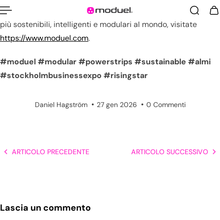
Per maggiori informazioni su di noi e sulle ciabatte elettriche
più sostenibili, intelligenti e modulari al mondo, visitate
https://www.moduel.com
.
#moduel
#modular
#powerstrips
#sustainable
#almi
#stockholmbusinessexpo
#risingstar
Daniel Hagström
27 gen 2026
0 Commenti
ARTICOLO PRECEDENTE
ARTICOLO SUCCESSIVO
Lascia un commento