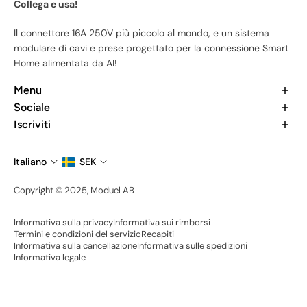
Collega e usa!
Il connettore 16A 250V più piccolo al mondo, e un sistema
modulare di cavi e prese progettato per la connessione Smart
Home alimentata da AI!
Menu
Home
Sociale
I nostri prodotti
Vuoi saperne di più su di noi? Dai un’occhiata ai nostri ultimi
Iscriviti
La nostra App
articoli e unisciti alla community.
Iscriviti per rimanere aggiornato in ogni momento su tutte le
Chi Siamo
nostre novità e uscite di prodotti.
Italiano
SEK
Contattaci
Email
Diventa un Ambasciatore
Copyright © 2025, Moduel AB
Condividi la tua configurazione
Informativa sulla privacy
Informativa sui rimborsi
Termini e condizioni del servizio
Recapiti
Informativa sulla cancellazione
Informativa sulle spedizioni
Informativa legale