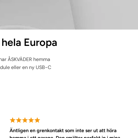
 hela Europa
du har ÅSKVÄDER hemma
odule eller en ny USB-C
Äntligen en grenkontakt som inte ser ut att höra
hemma i ett garage. Den smälter perfekt in i mina