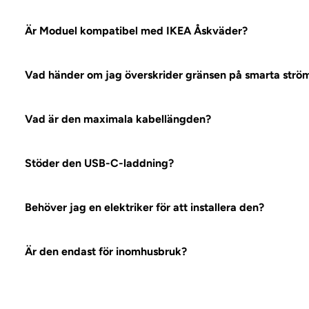
Är Moduel kompatibel med IKEA Åskväder?
Ja! De är 100 % kompatibla, du kan kombinera och matc
Vad händer om jag överskrider gränsen på smarta strö
Modulen har dubbla inbyggda övertemperaturskydd som 
Vad är den maximala kabellängden?
Upp till 10 meter totalt med förlängningskablar.
Stöder den USB-C-laddning?
Ja. USB-C-modulen stöder 30 W strömförsörjning.
Behöver jag en elektriker för att installera den?
Nej. Hela systemet är plug and play – bara att klicka iho
Är den endast för inomhusbruk?
Ja. Systemet är endast klassat för torra inomhusmiljöer.