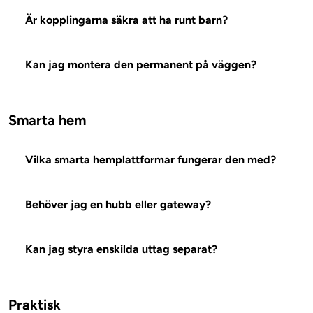
Ja. Systemet är CE-certifierat och klassificerat till 
Är kopplingarna säkra att ha runt barn?
De patentskyddade kontakten har försänkta stift och kräv
Kan jag montera den permanent på väggen?
Ja, med väggfäste som tillbehör. Dock ersätter den inte en
Smarta hem
Vilka smarta hemplattformar fungerar den med?
Den smarta kontrollmodulen är Matter-kompatibel, vil
Behöver jag en hubb eller gateway?
Beror på din konfiguration. Matter fungerar direkt med 
Kan jag styra enskilda uttag separat?
Den smarta strömbrytaren styr allt nedströms i kedjan, 
Praktisk