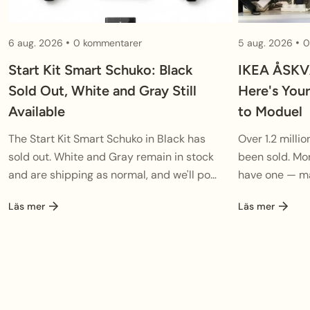
6 aug. 2026
0 kommentarer
5 aug. 2026
0
Start Kit Smart Schuko: Black
IKEA ÅSKV
Sold Out, White and Gray Still
Here's You
Available
to Moduel
The Start Kit Smart Schuko in Black has
Over 1.2 mill
sold out. White and Gray remain in stock
been sold. Mo
and are shipping as normal, and we'll post
have one — ma
an update here as soon as...
knowing the 
Läs mer
Läs mer
built by the te