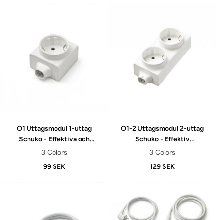
O1 Uttagsmodul 1-uttag
O1-2 Uttagsmodul 2-uttag
Schuko - Effektiva och
Schuko - Effektiv
pålitliga strömlösningar
strömfördelning
3 Colors
3 Colors
99 SEK
129 SEK