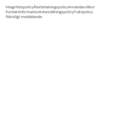
Integritetspolicy
Återbetalningspolicy
Användarvillkor
Kontaktinformation
Avbeställningspolicy
Fraktpolicy
Rättsligt meddelande