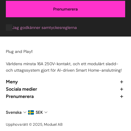
Prenumerera
Jag godkänner samtyckesreglerna
Plug and Play
!
Världens minsta 16A 250V-kontakt, och ett modulärt sladd-
och uttagssystem gjort för AI-driven Smart Home-anslutning!
Meny
Hem
Sociala medier
Våra produkter
Vill du veta mer om oss? Kolla in våra senaste inlägg och gå
Prenumerera
Vår app
med i communityn.
Prenumerera för att hålla dig uppdaterad hela tiden om alla
Om oss
våra nyheter och produktlanseringar.
Svenska
SEK
Kontakta oss
E-post
Bli ambassadör
Upphovsrätt © 2025, Moduel AB
Visa din setup