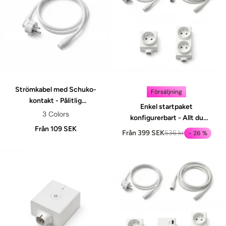
Strömkabel med Schuko-
Försäljning
kontakt - Pålitlig
Enkel startpaket
energianslutning
3 Colors
konfigurerbart - Allt du
Från 109 SEK
behöver för att börja din resa
Från 399 SEK
536 kr
- 26 %