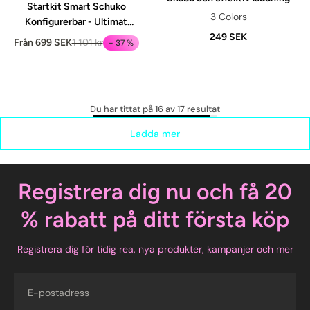
Startkit Smart Schuko
3 Colors
Konfigurerbar - Ultimat
Anpassning och Bekvämlighet
249 SEK
Från 699 SEK
1 101 kr
- 37 %
Du har tittat på 16 av 17 resultat
Ladda mer
Registrera dig nu och få 20
% rabatt på ditt första köp
Registrera dig för tidig rea, nya produkter, kampanjer och mer
E-post