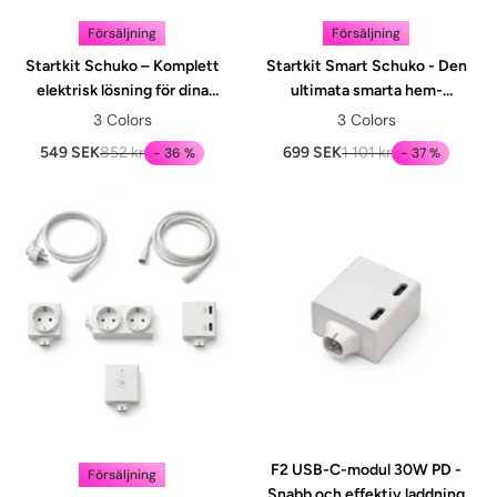
Försäljning
Försäljning
Startkit Schuko – Komplett
Startkit Smart Schuko - Den
elektrisk lösning för dina
ultimata smarta hem-
behov
lösningen
3 Colors
3 Colors
549 SEK
852 kr
699 SEK
1 101 kr
- 36 %
- 37 %
F2 USB-C-modul 30W PD -
Försäljning
Snabb och effektiv laddning