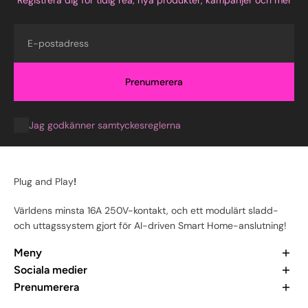
Registrera dig för tidig rea, nya produkter, kampanjer och mer
E-post
Prenumerera
Jag godkänner samtyckesreglerna
Plug and Play
!
Världens minsta 16A 250V-kontakt, och ett modulärt sladd-
och uttagssystem gjort för AI-driven Smart Home-anslutning!
Meny
Hem
Sociala medier
Våra produkter
Vill du veta mer om oss? Kolla in våra senaste inlägg och gå
Prenumerera
Vår app
med i communityn.
Prenumerera för att hålla dig uppdaterad hela tiden om alla