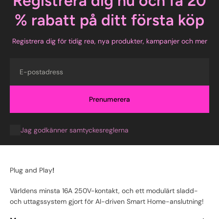
Registrera dig nu och få 20
% rabatt på ditt första köp
Registrera dig för tidig rea, nya produkter, kampanjer och mer
E-post
Prenumerera
Jag godkänner samtyckesreglerna
Plug and Play
!
Världens minsta 16A 250V-kontakt, och ett modulärt sladd-
och uttagssystem gjort för AI-driven Smart Home-anslutning!