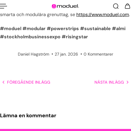
För mer information om oss och världens mest hållbara,
smarta och modulära grenuttag, se
https://www.moduel.com
.
#moduel
#modular
#powerstrips
#sustainable
#almi
#stockholmbusinessexpo
#risingstar
Daniel Hagström
27 jan. 2026
0 Kommentarer
FÖREGÅENDE INLÄGG
NÄSTA INLÄGG
Lämna en kommentar